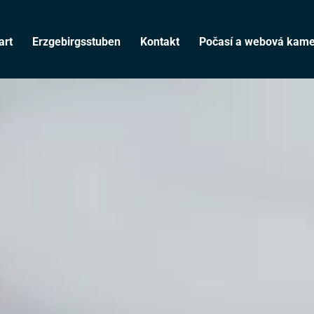
art
Erzgebirgsstuben
Kontakt
Počasí a webová kam